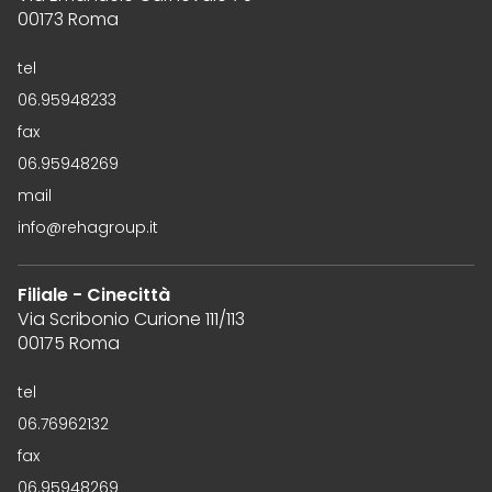
00173 Roma
tel
06.95948233
fax
06.95948269
mail
info@rehagroup.it
Filiale - Cinecittà
Via Scribonio Curione 111/113
00175 Roma
tel
06.76962132
fax
06.95948269