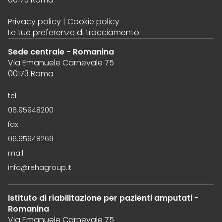
Privacy policy
|
Cookie policy
Le tue preferenze di tracciamento
Sede centrale - Romanina
Via Emanuele Carnevale 75
00173 Roma
tel
06.95948200
fax
06.95948269
mail
info@rehagroup.it
Istituto di riabilitazione per pazienti amputati -
Romanina
Via Emanuele Carnevale 75