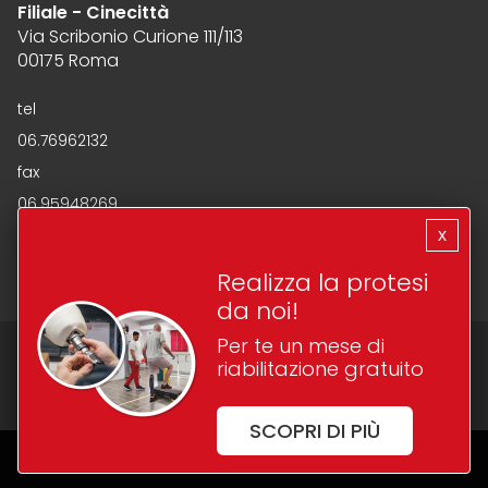
Filiale - Cinecittà
Via Scribonio Curione 111/113
00175 Roma
tel
06.76962132
fax
06.95948269
mail
x
curione@rehagroup.it
Realizza la protesi
da noi!
Per te un mese di
Copyright 2026 | Reha Group S.r.l - P.IVA 09170591003
riabilitazione gratuito
made with
by
Web To Emotions
SCOPRI DI PIÙ
Questo sito è protetto da reCAPTCHA. Sono applicate la
Privacy Policy
e i
Termini di Servizio
di Google.