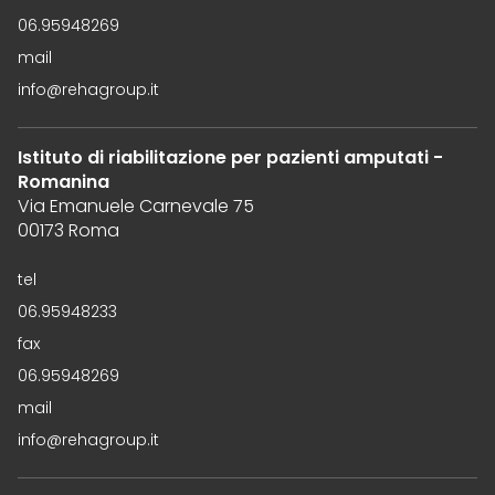
06.95948269
mail
info@rehagroup.it
Istituto di riabilitazione per pazienti amputati -
Romanina
Via Emanuele Carnevale 75
00173 Roma
tel
06.95948233
fax
06.95948269
mail
info@rehagroup.it