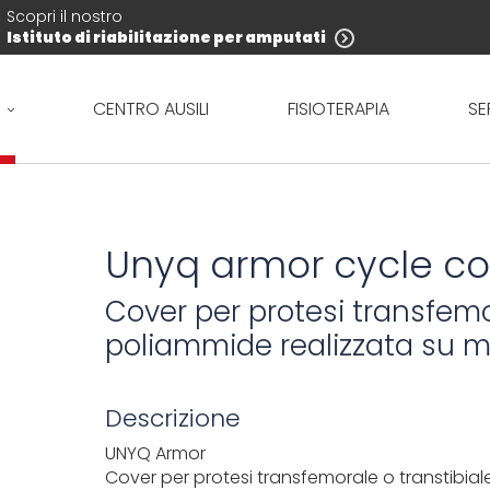
Scopri il nostro
Istituto di riabilitazione per amputati
CENTRO AUSILI
FISIOTERAPIA
SE
Unyq armor cycle cov
Cover per protesi transfemor
poliammide realizzata su m
Descrizione
UNYQ Armor
Cover per protesi transfemorale o transtibiale