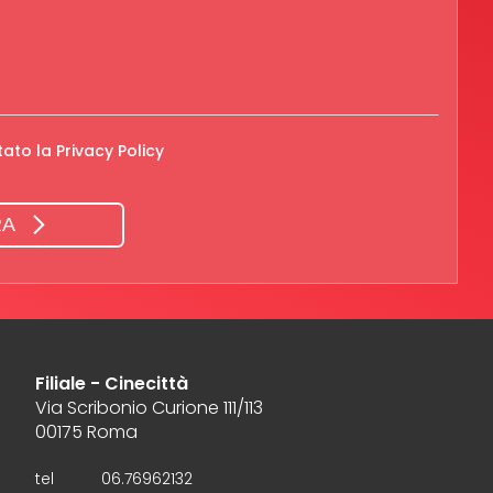
tato la
Privacy Policy
RA
Filiale - Cinecittà
Via Scribonio Curione 111/113
00175 Roma
tel
06.76962132