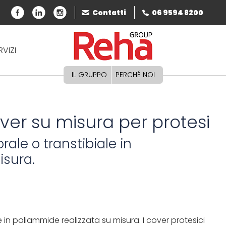
Contatti
06 9594 8200
RVIZI
IL GRUPPO
PERCHÉ NOI
er su misura per protesi
ale o transtibiale in
isura.
 in poliammide realizzata su misura. I cover protesici