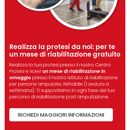
Realizza la protesi da noi:
per te
un mese di riabilitazione gratuito
Realizza la tua protesi presso il nostro Centro
Protesi e ricevi
un mese di riabilitazione in
omaggio
presso il nostro Istituto di riabilitazione
per persone amputate, Rehabile (1 seduta a
settimana). Ti supportiamo in ogni fase del tuo
percorso di riabilitazione post amputazione.
RICHIEDI MAGGIORI INFORMAZIONI