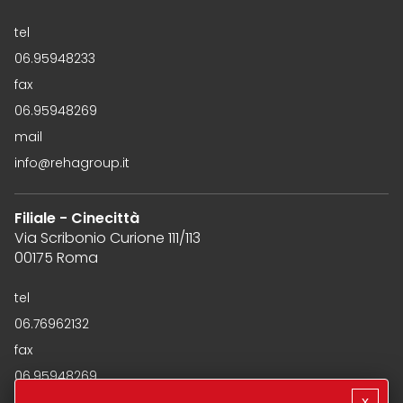
tel
06.95948233
fax
06.95948269
mail
info@rehagroup.it
Filiale - Cinecittà
Via Scribonio Curione 111/113
00175 Roma
tel
06.76962132
fax
06.95948269
mail
x